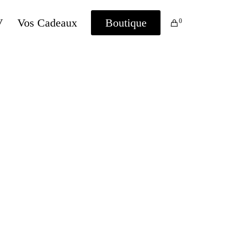
V
Vos Cadeaux
Boutique
0