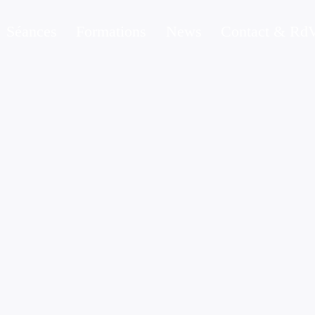
Séances
Formations
News
Contact & Rd
MA PLUME
13/09/2021