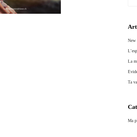
Art
New 
L’esp
La ma
Evid
Ta va
Cat
Ma p