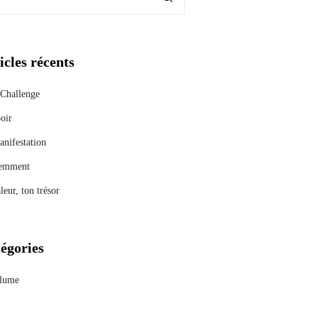
icles récents
Challenge
oir
nifestation
emment
leur, ton trésor
égories
lume