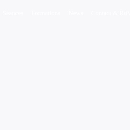
Séances
Formations
News
Contact & Rd
MA PLUME
17/09/2020