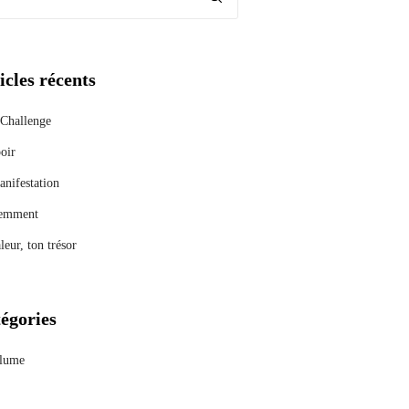
icles récents
Challenge
oir
nifestation
emment
leur, ton trésor
égories
lume